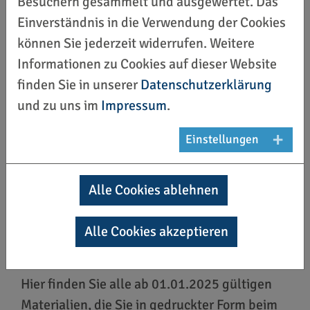
Besuchern gesammelt und ausgewertet. Das
Einverständnis in die Verwendung der Cookies
www.deutsches-
können Sie jederzeit widerrufen. Weitere
sportabzeichen.de
Informationen zu Cookies auf dieser Website
finden Sie in unserer
Datenschutzerklärung
Sportabzeichen-Digital
und zu uns im
Impressum
.
Einstellungen
Alle Cookies ablehnen
Materialien zum
Download
Alle Cookies akzeptieren
Hier finden Sie alle ab 01.01.2025 gültigen
Materialien, die Sie in gedruckter Form beim