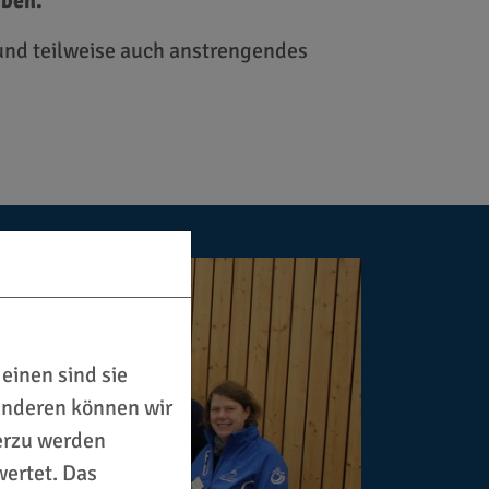
iben.
 und teilweise auch anstrengendes
einen sind sie
 anderen können wir
ierzu werden
ertet. Das