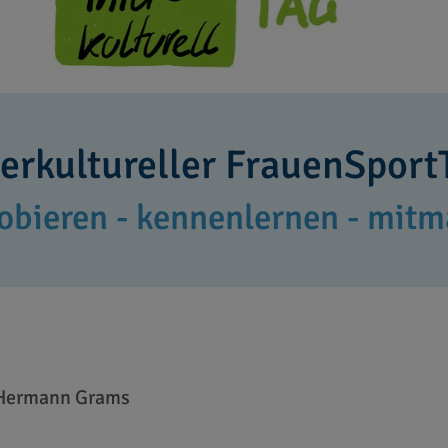
terkultureller FrauenSport
obieren - kennenlernen - mit
: Hermann Grams