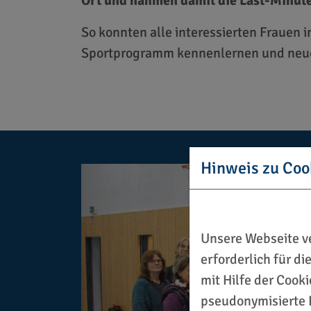
Ort und nahmen damit die Last-Minute
So konnten alle interessierten Frauen
Sportprogramm kennenlernen und neue
Hinweis zu Coo
Unsere Webseite ve
erforderlich für d
mit Hilfe der Cook
pseudonymisierte 