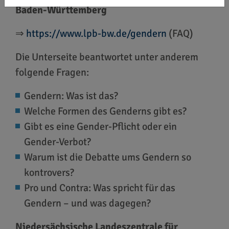
Baden-Württemberg
⇒
https://www.lpb-bw.de/gendern
(FAQ)
Die Unterseite beantwortet unter anderem
folgende Fragen:
Gendern: Was ist das?
Welche Formen des Genderns gibt es?
Gibt es eine Gender-Pflicht oder ein
Gender-Verbot?
Warum ist die Debatte ums Gendern so
kontrovers?
Pro und Contra: Was spricht für das
Gendern – und was dagegen?
Niedersächsische Landeszentrale für