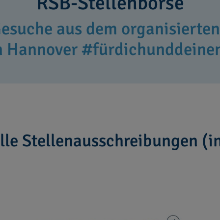
RSB-Stellenbörse
esuche aus dem organisierten 
n Hannover #fürdichunddeinen
lle Stellen­ausschreibungen (in