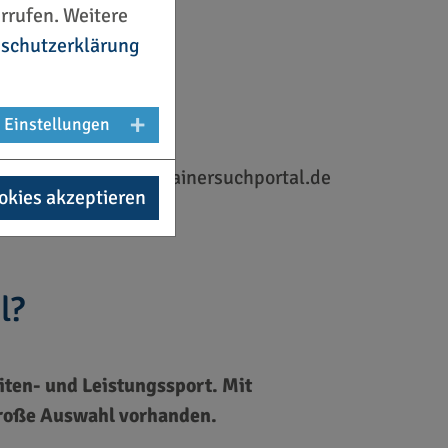
rrufen. Weitere
schutzerklärung
Einstellungen
© Trainersuchportal.de
okies akzeptieren
l?
iten- und Leistungssport. Mit
 große Auswahl vorhanden.