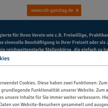
www.rsb-ganztag.de
ierte für Ihren Verein wie z.B. Freiwillige, Prakti
ne sinnvolle Beschäftigung in Ihrer Freizeit oder al
ein reichweitenstarke Stellenbörse, die einfach zu h
anzeigen „Bronze-Anzeigen“ sogar kostenfrei genut
kies
de für Ihre Suche! Bei Fragen stehen wir gerne zur V
rwendet Cookies. Diese haben zwei Funktionen: Zum 
ie grundlegende Funktionalität unserer Website. Zum
ies unsere Inhalte für Sie immer weiter verbessern. H
Daten von Website-Besuchern gesammelt und ausgew