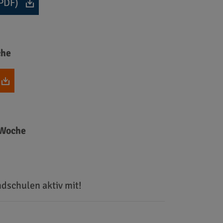
(PDF)
che
/Woche
dschulen aktiv mit!