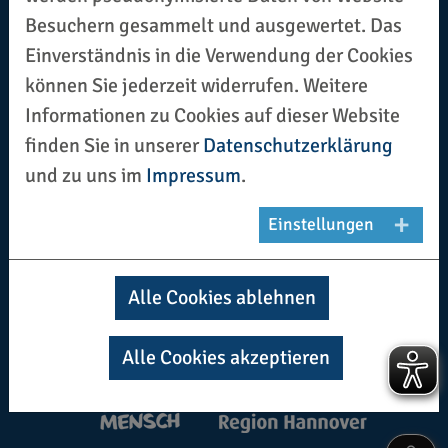
Impressum
Datenschutz
Besuchern gesammelt und ausgewertet. Das
Einverständnis in die Verwendung der Cookies
können Sie jederzeit widerrufen. Weitere
KONTAKT
Informationen zu Cookies auf dieser Website
Regionssportbund Hannover e.V.
finden Sie in unserer
Datenschutzerklärung
Haus des Sports | Maschstraße 20 | 30169
und zu uns im
Impressum
.
Hannover
Einstellungen
Tel.: (0511) 800 79 78-0
Fax: (0511) 800 79 78-81
Alle Cookies ablehnen
E-Mail:
info(at)rsbhannover.de
Alle Cookies akzeptieren