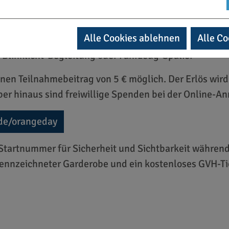
range beleuchten
eiten aufstellen: Hier ist kein Platz für Gewalt!
Alle Cookies ablehnen
Alle Co
r stellen
-Blinklicht-Begleitung oder Fahrzeug-Spalier
en Teilnahmebeitrag von 5 € möglich. Der Erlös wird
er hinaus sind freiwillige Spenden bei der Online-
de/orangeday
Startnummer für Sicherheit und Sichtbarkeit während
nnzeichneter Garderobe und ein kostenloses GVH-Tic