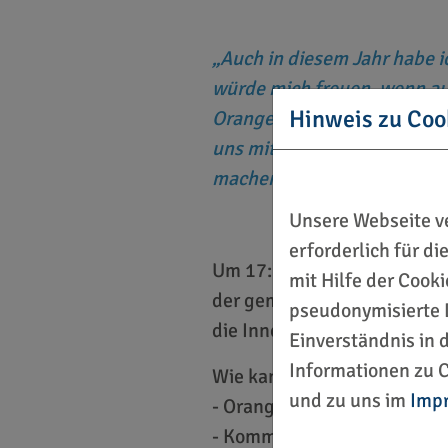
Auch in diesem Jahr habe 
würde mich freuen, wenn auc
Hinweis zu Coo
Orange Day Lauf 2025 unter
uns mit all den Opfern „Häus
machen.
Unsere Webseite ve
erforderlich für d
Um 17:00 Uhr findet der Tre
mit Hilfe der Cook
der gemeinsame Lauf. Auf d
pseudonymisierte 
die Innenstadt, auch das Zie
Einverständnis in 
Informationen zu C
Wie kann ich noch meine Sol
und zu uns im
Imp
- Orangefarbene Bekleidung
- Kommunikation des MitM