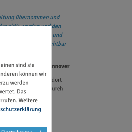
nstaltung übernommen und
der aktiv werden und den
ehen, Haltung zeigen und
ierendes Schicksal sichtbar
einen sind sie
olizeipräsidentin Hannover
 anderen können wir
um 18:00 Uhr startet dort
ierzu werden
tern kreuz und quer durch
ertet. Das
rrufen. Weitere
schutzerklärung