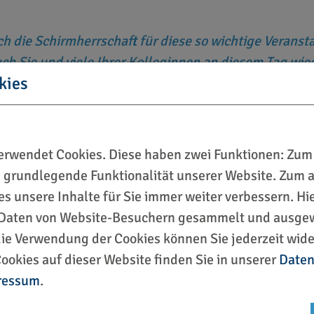
ich die Schirmherrschaft für diese so wichtige Vera
h Sie und viele Ihrer Kolleginnen an diesem Tag wie
kies
stützen. Gemeinsam wollen wir erneut Stellung bezi
licher Gewalt“ solidarisieren und ihr nicht zu akzept
rwendet Cookies. Diese haben zwei Funktionen: Zum 
Gwendolin von der Osten, P
ie grundlegende Funktionalität unserer Website. Zum
ffpunkt auf dem Platz der Menschenrechte statt und 
ies unsere Inhalte für Sie immer weiter verbessern. H
em Platz der Menschenrechte wird, nach fünf Kilome
Daten von Website-Besuchern gesammelt und ausgew
l sein.
die Verwendung der Cookies können Sie jederzeit wide
ookies auf dieser Website finden Sie in unserer
Daten
idarität ausdrücken:
ressum
.
 und Accessoires tragen
ach-Angebots