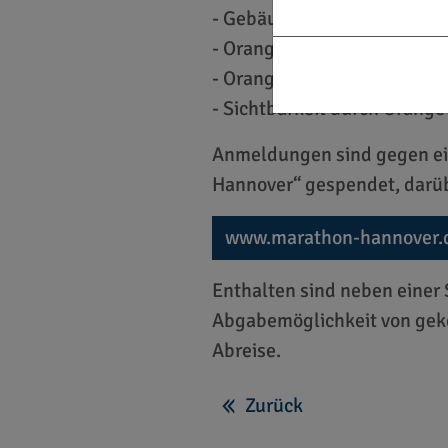
- Gebäude und Geschäfte o
- Orangefarbene Sitzgelegenh
- Oranges Licht in die Fenste
- Sichtbarkeit durch Orange
Anmeldungen sind gegen ein
Hannover“ gespendet, darüb
www.marathon-hannover.
Enthalten sind neben einer 
Abgabemöglichkeit von geke
Abreise.
Zurück