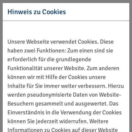
Antragsberechtigt sind Vereine sowie Kreis- und
Hinweis zu Cookies
Stadtsportbünde.
DOSB-Förderportal
Alle Anträge zum ReStart-Programm können auf
Unsere Webseite verwendet Cookies. Diese
dem Förderportal des DOSB geantragt werden:
haben zwei Funktionen: Zum einen sind sie
Startseite – Förderportal (dosb.de)
erforderlich für die grundlegende
Funktionalität unserer Website. Zum anderen
foerderportal.dosb.de
können wir mit Hilfe der Cookies unsere
In Abhängigkeit des Förderangebotes bestehen
Inhalte für Sie immer weiter verbessern. Hierzu
verschiedene Bewerbungszeiträume und
werden pseudonymisierte Daten von Website-
Antragsberechtigungen.
Besuchern gesammelt und ausgewertet. Das
Einverständnis in die Verwendung der Cookies
Die erste Phase der Antragsstellungen für
können Sie jederzeit widerrufen. Weitere
Säule 1 “Digital und qualifiziert“ lief bis zum 11.
Informationen zu Cookies auf dieser Website