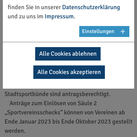
Dezember 2022. Eine zweite Bewerbungsphase
finden Sie in unserer
Datenschutzerklärung
wird voraussichtlich im März 2023 gestartet.
und zu uns im
Impressum
.
Förderfähig sind die DOSB-
Mitgliedsorganisationen, die innerhalb der
Einstellungen
DOSB-Lizenzausbildung als Ausbildungsträger
fungieren.
Alle Cookies ablehnen
Anträge von Säule 2 „Sporttage sind Feiertage“
können ab 26. Januar 2023 gestellt werden. Die
Alle Cookies akzeptieren
Bewerbungsphase endet voraussichtlich Ende
Juli 2023. Vereine sowie Kreis- und
Stadtsportbünde sind antragsberechtigt.
Anträge zum Einlösen von Säule 2
„Sportvereinsschecks“ können von Vereinen ab
Ende Januar 2023 bis Ende Oktober 2023 gestellt
werden.