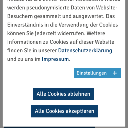
Mit dem Regionsfonds Vielfalt und Teilhabe
werden pseudonymisierte Daten von Website-
werden kleine und größere Projekte unterstützt,
Besuchern gesammelt und ausgewertet. Das
die das Zusammenleben von Menschen
Einverständnis in die Verwendung der Cookies
unterschiedlicher ethnischer, kultureller und
können Sie jederzeit widerrufen. Weitere
religiöser Prägung in der Region Hannover
Informationen zu Cookies auf dieser Website
fördern und der gleichberechtigten Teilhabe von
finden Sie in unserer
Datenschutzerklärung
Menschen mit Migrationsgeschichte dienen.
und zu uns im
Impressum
.
Damit aus Ihren Ideen echte Projekte werden,
stellt die Region Hannover ab sofort jährlich
Einstellungen
200.000 € für Projektvorhaben zur Verfügung.
Weitere Informationen zum Regionsfonds Vielfalt
Alle Cookies ablehnen
und Teilhabe sowie die Antragsformulare finden
Sie auf unserer Homepage unter:
Alle Cookies akzeptieren
www.hannover.de/regionsfonds