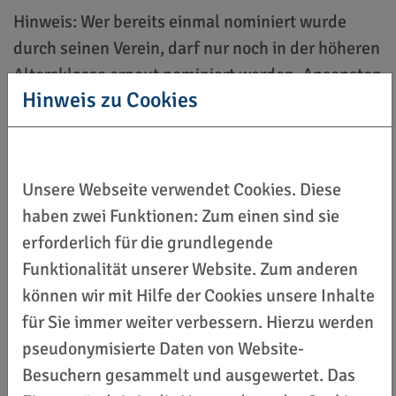
Hinweis: Wer bereits einmal nominiert wurde
durch seinen Verein, darf nur noch in der höheren
Altersklasse erneut nominiert werden. Ansonsten
Hinweis zu Cookies
sind Doppelnominierungen ausgeschlossen.
Viele Jugendliche engagieren sich in
Sportvereinen und übernehmen unterstützende
Unsere Webseite verwendet Cookies. Diese
Tätigkeiten, feste Aufgaben mit Verantwortung
haben zwei Funktionen: Zum einen sind sie
oder sogar ein Vorstandsamt. Oft gehen sie noch
erforderlich für die grundlegende
zur Schule, sind in der Ausbildung oder im
Funktionalität unserer Website. Zum anderen
Studium. Dennoch bringen Sie viel Zeit für ihre
können wir mit Hilfe der Cookies unsere Inhalte
Vereine und Vereinsmitglieder auf und stellen
für Sie immer weiter verbessern. Hierzu werden
andere Freizeitaktivitäten häufig hinten an.
pseudonymisierte Daten von Website-
Dieses Engagement ist großartig und verdient
Besuchern gesammelt und ausgewertet. Das
Anerkennung!