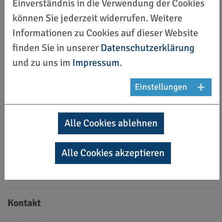
Einverständnis in die Verwendung der Cookies
können Sie jederzeit widerrufen. Weitere
Aus diesem Grund möchten wir den Jugendlichen
Informationen zu Cookies auf dieser Website
im besonderen Maße einmal DANKE! sagen und
finden Sie in unserer
Datenschutzerklärung
sie für das gezeigte Engagement in ihrem
und zu uns im
Impressum
.
Sportverein auszeichnen.
Einstellungen
Seit dem Jahr 2020 ehren wir in zwei
Altersgruppen, von 14 bis 17 Jahre und von 18
bis 21 Jahre.
Alle Cookies ablehnen
Stichtag für die Einteilung der Altersgruppen ist
Alle Cookies akzeptieren
das Ende der Nominierungsphase (15.10.2023,
Beginn der Herbstferien).
Kontakt