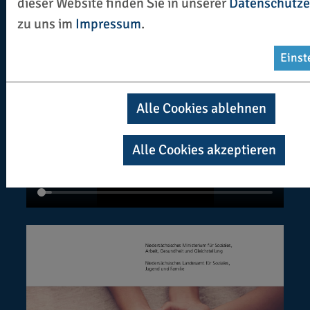
dieser Website finden Sie in unserer
Datenschutze
zu uns im
Impressum
.
Einst
Alle Cookies ablehnen
Alle Cookies akzeptieren