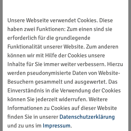
Sportministeriums-Staatssekretär Stephan
Manke sagte: „Die heutige Verleihung der Sterne
Unsere Webseite verwendet Cookies. Diese
des Sports in Silber hat erneut gezeigt, wie viele
haben zwei Funktionen: Zum einen sind sie
hervorragende und sozial engagierte
erforderlich für die grundlegende
Sportvereine es in Niedersachsen gibt. Es steht
Funktionalität unserer Website. Zum anderen
nicht nur der Sport im Vordergrund, sondern auch
können wir mit Hilfe der Cookies unsere
das Engagement und die Begeisterung rund um
Inhalte für Sie immer weiter verbessern. Hierzu
den Sport, das Engagement für Menschen und
werden pseudonymisierte Daten von Website-
unsere Gesellschaft! Ich bedanke mich herzlich
Besuchern gesammelt und ausgewertet. Das
bei allen Vereinen für die tollen Einblicke in
Einverständnis in die Verwendung der Cookies
deren Arbeit vor Ort. Herzlichen Glückwunsch an
können Sie jederzeit widerrufen. Weitere
den Goslarer Hockey Club 09 e. V. und herzlichen
Informationen zu Cookies auf dieser Website
Glückwunsch für die Verleihung der Sterne des
finden Sie in unserer
Datenschutzerklärung
Sports in Gold – ihr seid ein würdiger Vertreter für
und zu uns im
Impressum
.