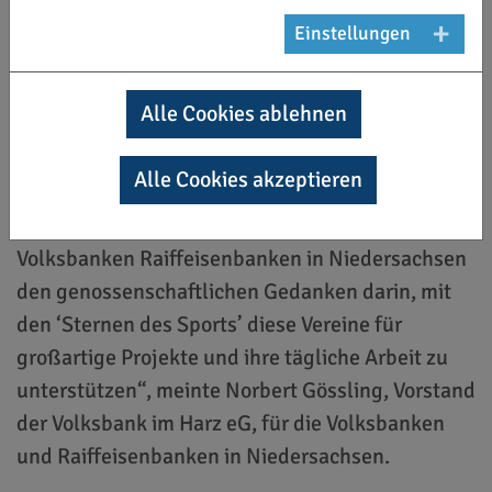
das Land Niedersachsen!“
Einstellungen
„Die in diesem Jahr vorgestellten Projekte zeigen,
wie groß die Bandbreite von Aktivitäten und
Alle Cookies ablehnen
Initiativen in niedersächsischen Vereinen ist.
Diese gehen weit über das eigentliche
Alle Cookies akzeptieren
Sporttreiben hinaus und sind von hoher
gesellschaftlicher Bedeutung. Wir sehen als
Volksbanken Raiffeisenbanken in Niedersachsen
den genossenschaftlichen Gedanken darin, mit
den ‘Sternen des Sports’ diese Vereine für
großartige Projekte und ihre tägliche Arbeit zu
unterstützen“, meinte Norbert Gössling, Vorstand
der Volksbank im Harz eG, für die Volksbanken
und Raiffeisenbanken in Niedersachsen.