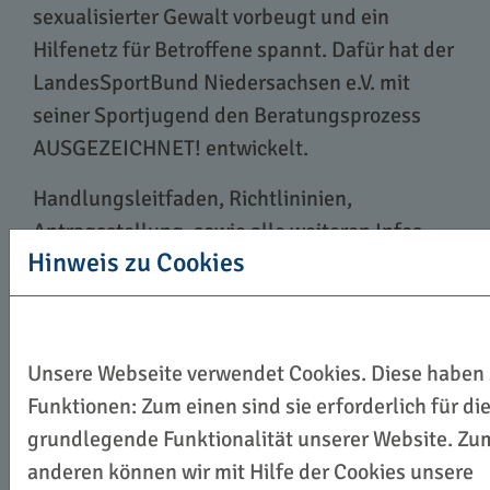
sexualisierter Gewalt vorbeugt und ein
Hilfenetz für Betroffene spannt. Dafür hat der
LandesSportBund Niedersachsen e.V. mit
seiner Sportjugend den Beratungsprozess
AUSGEZEICHNET! entwickelt.
Handlungsleitfaden, Richtlininien,
Antragsstellung, sowie alle weiteren Infos
Hinweis zu Cookies
und Abläufe finden Sie unter:
www.sportjugend-
nds.de/jugendarbeit/schutz-vor-sex-
Unsere Webseite verwendet Cookies. Diese haben
gewalt-im-sport/sport-im-verein-ja-
Funktionen: Zum einen sind sie erforderlich für di
sicher
grundlegende Funktionalität unserer Website. Zu
anderen können wir mit Hilfe der Cookies unsere