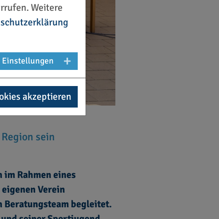
rrufen. Weitere
schutzerklärung
Einstellungen
okies akzeptieren
 Region sein
n im Rahmen eines
 eigenen Verein
n Beratungsteam begleitet.
 und seiner Sportjugend