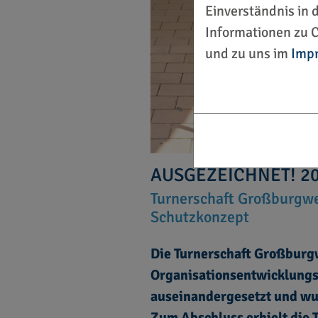
Einverständnis in 
Informationen zu C
und zu uns im
Imp
AUSGEZEICHNET! 2
Turnerschaft Großburgwed
Schutzkonzept
Die Turnerschaft Großburg
Organisationsentwicklungs
auseinandergesetzt und wur
Zum Abschluss erhielt die