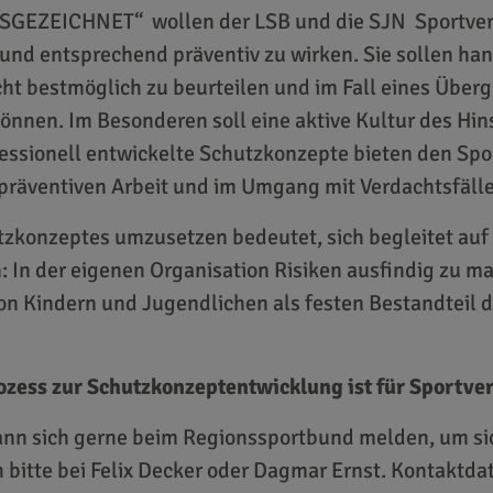
GEZEICHNET“ wollen der LSB und die SJN Sportverei
nd entsprechend präventiv zu wirken. Sie sollen ha
t bestmöglich zu beurteilen und im Fall eines Übergri
önnen. Im Besonderen soll eine aktive Kultur des Hi
fessionell entwickelte Schutzkonzepte bieten den Spo
 präventiven Arbeit und im Umgang mit Verdachtsfäll
tzkonzeptes umzusetzen bedeutet, sich begleitet auf 
 In der eigenen Organisation Risiken ausfindig zu m
on Kindern und Jugendlichen als festen Bestandteil d
zess zur Schutzkonzeptentwicklung ist für Sportver
 kann sich gerne beim Regionssportbund melden, um si
h bitte bei Felix Decker oder Dagmar Ernst. Kontaktda