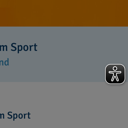
im Sport
end
m Sport