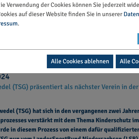
die Verwendung der Cookies können Sie jederzeit wide
ookies auf dieser Website finden Sie in unserer
Daten
ressum
.
Alle Cookies ablehnen
Alle Co
024
el (TSG) präsentiert als nächster Verein in der
wedel (TSG) hat sich in den vergangenen zwei Jahre
prozesses verstärkt mit dem Thema Kinderschutz im
de in diesem Prozess von einem dafür qualifizierte
 TSG nun vom LandesSportBund Niedersachsen (LSB)