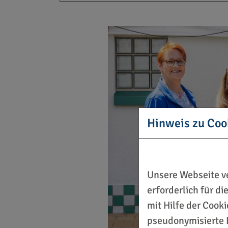
Hinweis zu Coo
Unsere Webseite ve
erforderlich für d
mit Hilfe der Cook
pseudonymisierte 